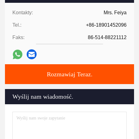
Kontakty:
Mrs. Feiya
Tel.:
+86-18901452096
Faks:
86-514-88221112
Rozmawiaj Teraz.
Wyślij nam wiadomość.