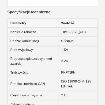
Specyfikacje techniczne
Parametry
Wartość
Napięcie robocze
10V ~ 30V ((DC)
Rodzaj komunikacji
CANbus
Prąd wyjściowy
1.5A
Prąd zabezpieczający przed
2.2A
zwarciem
Tryb wyjścia
PNP/NPN
ISO 11898-24V, 125
Protokol interfejsu CAN
kBit/sek
Częstotliwość wyjścia
2 Hz
Zakres pomiaru