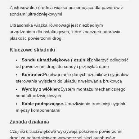
Zastosowalna średnia wiązka poziomująca dla pawerów z
sondami ultradźwiękowymi
Ultrasonska wiązka równowagi jest niezbędnym
urządzeniem dla asfaltujących, które znacząco poprawia
płaskość powierzchni drogi.
Kluczowe składniki
Sondu ultradźwiękowe ( czujniki):
Mierzyć odległość
od powierzchni drogi do sondy i przesyłać dane
Kontroler:
Przetwarzanie danych czujników i sygnałów
sterowania wyjściem do układu niwelowania brukowca
Wyroby z włókien:
System montażu mechanicznego
sond ultradźwiękowych
Kable podłączające:
Umożliwienie transmisji sygnału
między komponentami
Zasada działania
Czujniki ultradźwiękowe wykrywają położenie powierzchni
drogi za pośrednictwem wewnętrznej sieci autobusów