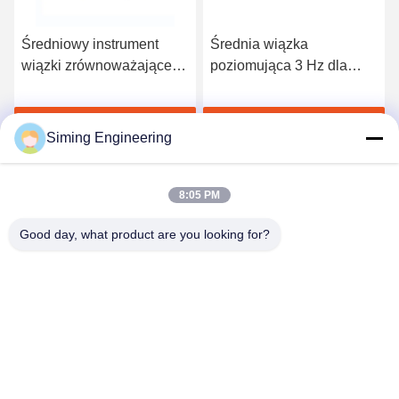
Średniowy instrument
Średnia wiązka
wiązki zrównoważającej
poziomująca 3 Hz dla
8008 z interfejsem
precyzyjnej budowy dróg
ustawiania parametrów
Rozmawiaj Teraz.
Rozmawiaj Teraz.
Siming Engineering
8:05 PM
Good day, what product are you looking for?
Jiangsu Siming Engineering Machinery Co.,
Ltd.
market@simingcn.com
86-514-88292120
No 218 Jinwan Road, Baoying County Economic