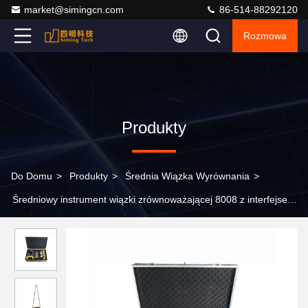
market@simingcn.com
86-514-88292120
Rozmowa
Produkty
Do Domu
>
Produkty
>
Średnia Wiązka Wyrównania
>
Średniowy instrument wiązki zrównoważającej 8008 z interfejsem
ustawiania parametrów