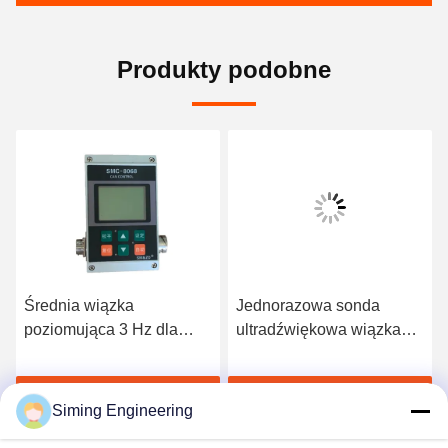
Produkty podobne
Średnia wiązka
Jednorazowa sonda
poziomująca 3 Hz dla
ultradźwiękowa wiązka
precyzyjnej budowy dróg
równowagi do
konserwacji dróg
Rozmawiaj Teraz.
Rozmawiaj Teraz.
Siming Engineering