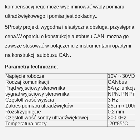
kompensacyjnego może wyeliminować wady pomiaru
ultradźwiękowego,i pomiar jest dokładny..
5Prosty projekt, wygodna i elastyczna obsługa, przystępna
cena.
W oparciu o konstrukcję autobusu CAN, można go
zawsze stosować w połączeniu z instrumentami opartymi
na konstrukcji autobusu CAN.
Parametry techniczne:
Napięcie robocze
10V ~ 30VDC
Rodzaj komunikacji
CANbus
Prąd wyjściowy sterownika
5A (z funkcją
sygnał wyjściowy sterownika
NPN, PNP moż
Częstotliwość wyjścia
3 Hz
Zakres pomiaru ultradźwięków
25cm ≈ 100c
Rozstrzygnięcie
0.2 mm
Częstotliwość sondy ultradźwiękowej
200 kHz
Temperatura pracy
-20°85°C