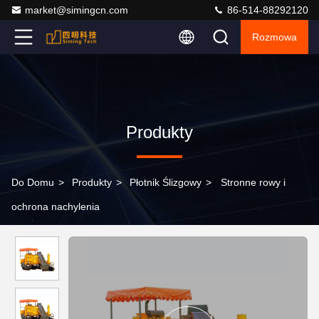
market@simingcn.com
86-514-88292120
Rozmowa
Produkty
Do Domu
>
Produkty
>
Płotnik Ślizgowy
>
Stronne rowy i
ochrona nachylenia