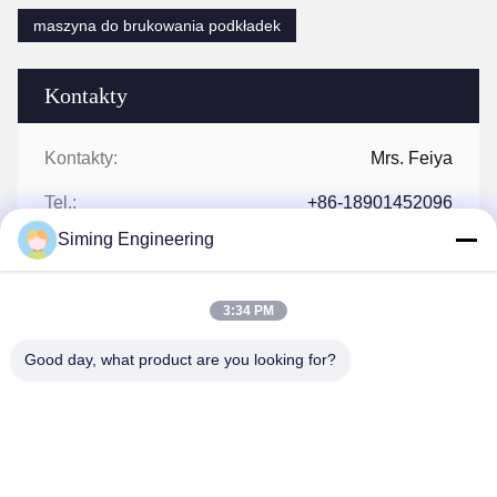
maszyna do brukowania podkładek
Kontakty
Kontakty:
Mrs. Feiya
Tel.:
+86-18901452096
Siming Engineering
Faks:
86-514-88221112
3:34 PM
Good day, what product are you looking for?
Rozmawiaj Teraz.
Wyślij nam wiadomość.