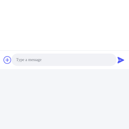
Wyślij
Photo
Produkty podobne
Video Call
Audio Call