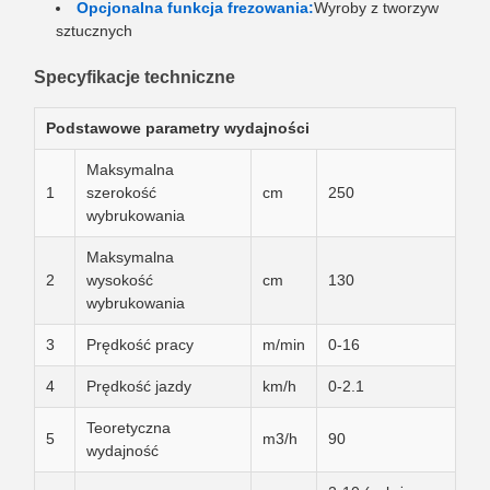
Opcjonalna funkcja frezowania:
Wyroby z tworzyw
sztucznych
Specyfikacje techniczne
Podstawowe parametry wydajności
Maksymalna
1
szerokość
cm
250
wybrukowania
Maksymalna
2
wysokość
cm
130
wybrukowania
3
Prędkość pracy
m/min
0-16
4
Prędkość jazdy
km/h
0-2.1
Teoretyczna
5
m3/h
90
wydajność