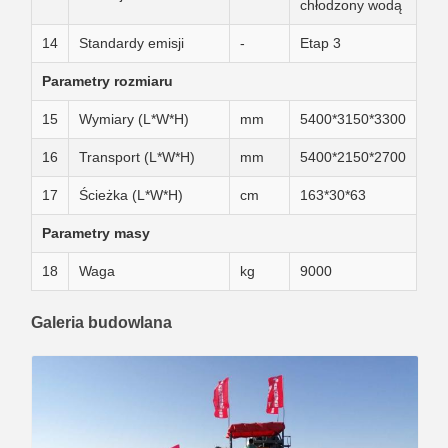
chłodzony wodą
14
Standardy emisji
-
Etap 3
Parametry rozmiaru
15
Wymiary (L*W*H)
mm
5400*3150*3300
16
Transport (L*W*H)
mm
5400*2150*2700
17
Ścieżka (L*W*H)
cm
163*30*63
Parametry masy
18
Waga
kg
9000
Galeria budowlana