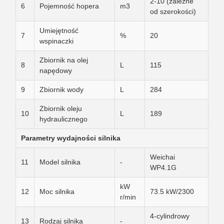
2-10 (zależne
6
Pojemność hopera
m3
od szerokości)
Umiejętność
7
%
20
wspinaczki
Zbiornik na olej
8
L
115
napędowy
9
Zbiornik wody
L
284
Zbiornik oleju
10
L
189
hydraulicznego
Parametry wydajności silnika
Weichai
11
Model silnika
-
WP4.1G
kW
12
Moc silnika
73.5 kW/2300
r/min
4-cylindrowy
13
Rodzaj silnika
-