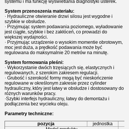
systemu i ma funkcję wyświetlania diagnostyki usterek.
System przenoszenia materiału:
· Hydrauliczne otwieranie drzwi silosu jest wygodne i
szybkie w obsłudze.
· Przyjmując system podawania poziomego, wyładowanie
jest ciągłe, szybkie i bez zakłóceń, co prowadzi do
większej wydajności.
· Przyjmując urządzenie o wysokim momentie obrotowym,
moc jest duża, a prędkość podawania może być
regulowana do maksymalnie 20 metrów na minutę.
System formowania pleśni:
· Wykorzystanie dwóch trzęsiących się, elastycznych i
regulowanych, z szerokim zakresem regulacji.
· Grubość i szerokość formy mogą być nieskończenie
regulowane w określonym zakresie przez cylinder
hydrauliczny, który jest łatwy w obsłudze i dostosowany do
różnych warunków pracy.
·Szybki interfejs hydrauliczny, łatwy do demontażu i
podłączenia bez wycieku oleju.
Parametry techniczne:
pozycja
jednostka