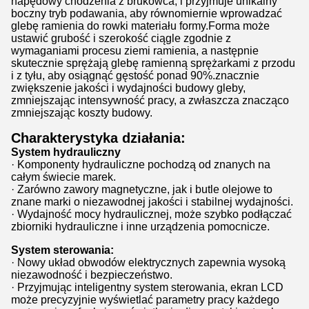
napędowy chodzenia z brukowca, i przyjmuje unikalny
boczny tryb podawania, aby równomiernie wprowadzać
glebę ramienia do rowki materiału formy.Forma może
ustawić grubość i szerokość ciągle zgodnie z
wymaganiami procesu ziemi ramienia, a następnie
skutecznie sprężają glebę ramienną sprężarkami z przodu
i z tyłu, aby osiągnąć gęstość ponad 90%.znacznie
zwiększenie jakości i wydajności budowy gleby,
zmniejszając intensywność pracy, a zwłaszcza znacząco
zmniejszając koszty budowy.
Charakterystyka działania
:
System hydrauliczny
· Komponenty hydrauliczne pochodzą od znanych na
całym świecie marek.
· Zarówno zawory magnetyczne, jak i butle olejowe to
znane marki o niezawodnej jakości i stabilnej wydajności.
· Wydajność mocy hydraulicznej, może szybko podłączać
zbiorniki hydrauliczne i inne urządzenia pomocnicze.
System sterowania:
· Nowy układ obwodów elektrycznych zapewnia wysoką
niezawodność i bezpieczeństwo.
· Przyjmując inteligentny system sterowania, ekran LCD
może precyzyjnie wyświetlać parametry pracy każdego