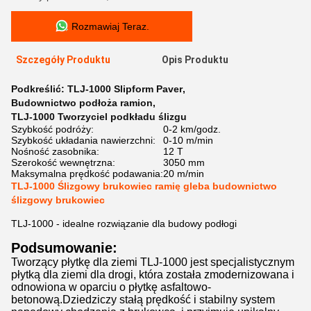
Rozmawiaj Teraz.
Szczegóły Produktu
Opis Produktu
Podkreślić:
TLJ-1000 Slipform Paver
,
Budownictwo podłoża ramion
,
TLJ-1000 Tworzyciel podkładu ślizgu
Szybkość podróży:
0-2 km/godz.
Szybkość układania nawierzchni:
0-10 m/min
Nośność zasobnika:
12 T
Szerokość wewnętrzna:
3050 mm
Maksymalna prędkość podawania:
20 m/min
TLJ-1000 Ślizgowy brukowiec ramię gleba budownictwo
ślizgowy brukowiec
TLJ-1000 - idealne rozwiązanie dla budowy podłogi
Podsumowanie:
Tworzący płytkę dla ziemi TLJ-1000 jest specjalistycznym
płytką dla ziemi dla drogi, która została zmodernizowana i
odnowiona w oparciu o płytkę asfaltowo-
betonową.Dziedziczy stałą prędkość i stabilny system