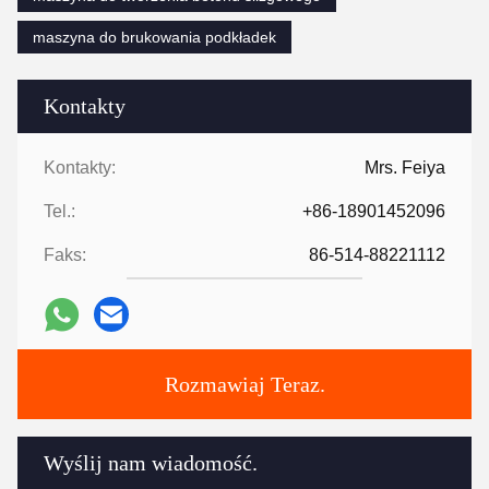
maszyna do brukowania podkładek
Kontakty
Kontakty:
Mrs. Feiya
Tel.:
+86-18901452096
Faks:
86-514-88221112
Rozmawiaj Teraz.
Wyślij nam wiadomość.