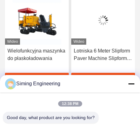
Wideo
Wideo
Wielofunkcyjna maszynka
Lotniska 6 Meter Slipform
do płaskoładowania
Paver Machine Slipform
Beton Machine
Rozmawiaj Teraz.
Rozmawiaj Teraz.
Siming Engineering
12:38 PM
Good day, what product are you looking for?
Jiangsu Siming Engineering Machinery Co.,
Ltd.