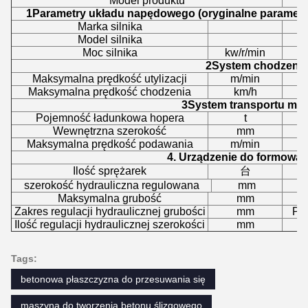
Model produktu
1Parametry układu napędowego (oryginalne parametry 
Marka silnika
Model silnika
Moc silnika
kw/r/min
2System chodzenia
Maksymalna prędkość utylizacji
m/min
Maksymalna prędkość chodzenia
km/h
3System transportu mate
Pojemność ładunkowa hopera
t
Wewnętrzna szerokość
mm
Maksymalna prędkość podawania
m/min
4. Urządzenie do formowan
Ilość sprężarek
台
szerokość hydrauliczna regulowana
mm
Maksymalna grubość
mm
Zakres regulacji hydraulicznej grubości
mm
Pie
Ilość regulacji hydraulicznej szerokości
mm
Tags:
betonowa płaszczyzna do przesuwania się
maszyna do tworzenia betonu ślizgowego