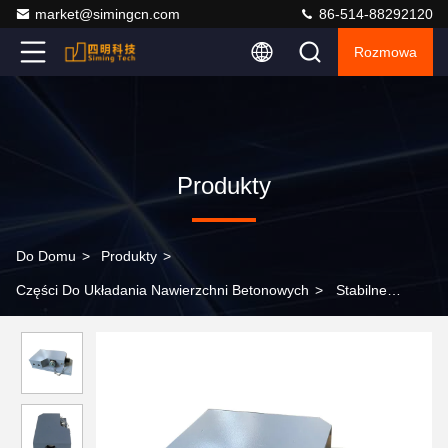
market@simingcn.com
86-514-88292120
Rozmowa
Produkty
Do Domu
>
Produkty
>
Części Do Układania Nawierzchni Betonowych
>
Stabilne
wyrównanie materiału dla brukowców z użyciem czujników
ultradźwiękowych