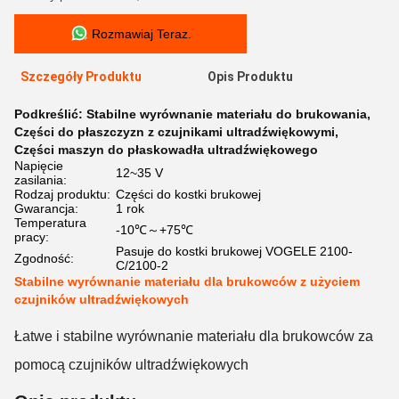
Rozmawiaj Teraz.
Szczegóły Produktu
Opis Produktu
Podkreślić:
Stabilne wyrównanie materiału do brukowania
,
Części do płaszczyzn z czujnikami ultradźwiękowymi
,
Części maszyn do płaskowadła ultradźwiękowego
Napięcie
12~35 V
zasilania:
Rodzaj produktu:
Części do kostki brukowej
Gwarancja:
1 rok
Temperatura
-10℃～+75℃
pracy:
Pasuje do kostki brukowej VOGELE 2100-
Zgodność:
C/2100-2
Stabilne wyrównanie materiału dla brukowców z użyciem
czujników ultradźwiękowych
Łatwe i stabilne wyrównanie materiału dla brukowców za
pomocą czujników ultradźwiękowych