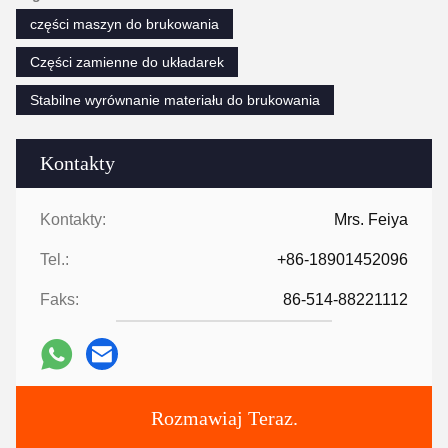
części maszyn do brukowania
Części zamienne do układarek
Stabilne wyrównanie materiału do brukowania
Kontakty
Kontakty:
Mrs. Feiya
Tel.:
+86-18901452096
Faks:
86-514-88221112
Rozmawiaj Teraz.