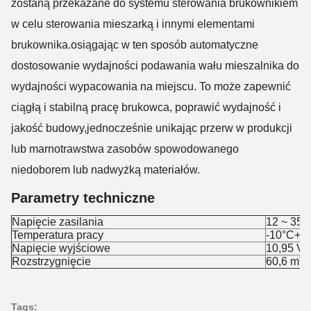
zostaną przekazane do systemu sterowania brukownikiem
w celu sterowania mieszarką i innymi elementami
brukownika.osiągając w ten sposób automatyczne
dostosowanie wydajności podawania wału mieszalnika do
wydajności wypacowania na miejscu. To może zapewnić
ciągłą i stabilną pracę brukowca, poprawić wydajność i
jakość budowy,jednocześnie unikając przerw w produkcji
lub marnotrawstwa zasobów spowodowanego
niedoborem lub nadwyżką materiałów.
Parametry techniczne
Napięcie zasilania
12 ~ 35 
Temperatura pracy
-10°C+7
Napięcie wyjściowe
10,95 V ̇
Rozstrzygnięcie
60,6 mV
Tags: