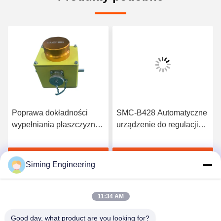
Poprawa dokładności
SMC-B428 Automatyczne
wypełniania płaszczyzny
urządzenie do regulacji
Instrument wypełniania
poziomu dla frezarki
płaszczyzny Asfalt części
Wirtgen 1900W
Rozmawiaj Teraz.
Rozmawiaj Teraz.
płaszczyzny
Siming Engineering
11:34 AM
Good day, what product are you looking for?