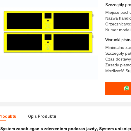
Szczegóły pr
Miejsce poch
Nazwa handl
Orzecznictwo
Numer model
Warunki płatno
Minimalne zam
Szczegóły pa
Czas dostawy:
Zasady płatno
Możliwość Sup
Produktu
Opis Produktu
:
System zapobiegania zderzeniom podczas jazdy
,
System uniknięc