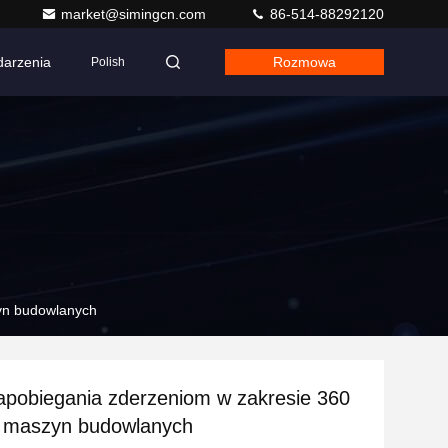
market@simingcn.com
86-514-88292120
arzenia
Rozmowa
Polish
zyn budowlanych
pobiegania zderzeniom w zakresie 360
a maszyn budowlanych