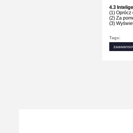
4.3
Inteli
(1) Oprócz
(2) Za pom
(3) Wyświe
Tags:
zaawanso