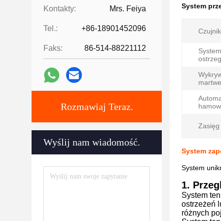
System prz
Kontakty:
Mrs. Feiya
Tel.:
+86-18901452096
Czujnik
Faks:
86-514-88221112
Syste
ostrze
Wykryw
martwe
Automa
Rozmawiaj Teraz.
hamow
Zasięg
Wyślij nam wiadomość.
System zap
System unikn
1. Przeg
System ten
ostrzeżeń 
różnych po