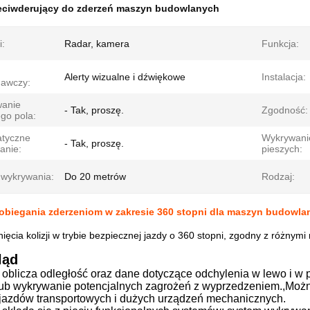
eciwderujący do zderzeń maszyn budowlanych
i:
Radar, kamera
Funkcja:
m
Alerty wizualne i dźwiękowe
Instalacja:
gawczy:
anie
- Tak, proszę.
Zgodność:
go pola:
tyczne
Wykrywani
- Tak, proszę.
anie:
pieszych:
 wykrywania:
Do 20 metrów
Rodzaj:
obiegania zderzeniom w zakresie 360 stopni dla maszyn budowla
ięcia kolizji w trybie bezpiecznej jazdy o 360 stopni, zgodny z różn
ląd
 oblicza odległość oraz dane dotyczące odchylenia w lewo i w
lub wykrywanie potencjalnych zagrożeń z wyprzedzeniem.,Moż
jazdów transportowych i dużych urządzeń mechanicznych.