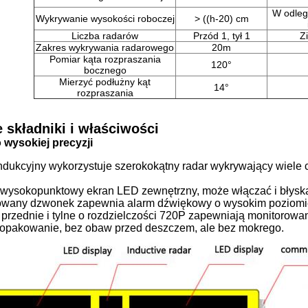
W odleg
Wykrywanie wysokości roboczej
> ((h-20) cm
Liczba radarów
Przód 1, tył 1
Z
Zakres wykrywania radarowego
20m
Pomiar kąta rozpraszania
120°
bocznego
Mierzyć podłużny kąt
14°
rozpraszania
 składniki i właściwości
 wysokiej precyzji
indukcyjny wykorzystuje szerokokątny radar wykrywający wiele c
4 wysokopunktowy ekran LED zewnętrzny, może włączać i błysk
rowany dzwonek zapewnia alarm dźwiękowy o wysokim poziomie
 przednie i tylne o rozdzielczości 720P zapewniają monitorowa
 opakowanie, bez obaw przed deszczem, ale bez mokrego.