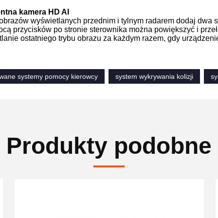
gentna kamera HD AI
 obrazów wyświetlanych przednim i tylnym radarem dodaj dwa s
ocą przycisków po stronie sterownika można powiększyć i przełą
tlanie ostatniego trybu obrazu za każdym razem, gdy urządzenie
wane systemy pomocy kierowcy
system wykrywania kolizji
sy
Produkty podobne