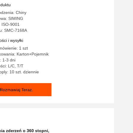
oduktu
odzenia: Chiny
owa: SIMING
: ISO-9001
u: SMC-7168A
ści i wysyłki
ówienie: 1 szt
kowania: Karton+Pojemnik
 1-3 dni
ści: L/C, T/T
ply: 10 szt. dziennie
Rozmawiaj Teraz.
ia zderzeń o 360 stopni
,