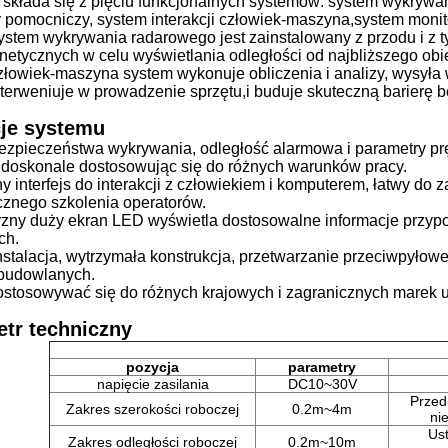
 składa się z pięciu funkcjonalnych systemów: system wykrywa
pomocniczy, system interakcji człowiek-maszyna,system monit
tem wykrywania radarowego jest zainstalowany z przodu i z tyłu
netycznych w celu wyświetlania odległości od najbliższego ob
 człowiek-maszyna system wykonuje obliczenia i analizy, wysył
nterweniuje w prowadzenie sprzętu,i buduje skuteczną barierę
cje systemu
 bezpieczeństwa wykrywania, odległość alarmowa i parametry p
 doskonale dostosowując się do różnych warunków pracy.
ny interfejs do interakcji z człowiekiem i komputerem, łatwy do
ycznego szkolenia operatorów.
rzny duży ekran LED wyświetla dostosowalne informacje przyp
ch.
instalacja, wytrzymała konstrukcja, przetwarzanie przeciwpyło
budowlanych.
ostosowywać się do różnych krajowych i zagranicznych mare
etr techniczny
pozycja
parametry
napięcie zasilania
DC10~30V
Przed
Zakres szerokości roboczej
0.2m~4m
ni
Us
Zakres odległości roboczej
0.2m~10m