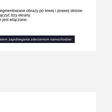
egmentowane obrazy po lewej i prawej stronie.
czyć trzy ekrany.
 jest włączane.
stem zapobiegania zderzeniom samochodów