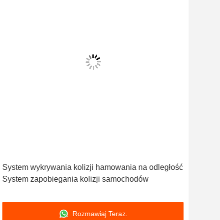
System wykrywania kolizji hamowania na odległość
Syst
System zapobiegania kolizji samochodów
met
Rozmawiaj Teraz.