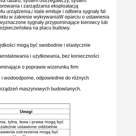
nia radaru, system ostrzegawczy, system
orowania i zarządzania eksploatacją
 urządzenia,i stale emituje i odbiera sygnały fal
iektu w zakresie wykrywaniaW oparciu o ustawienia
a wyznaczone sygnały przypominające kierowcy lub
 bezpieczeństwa na placu budowy.
rędkości mogą być swobodnie i elastycznie
 zainstalowania i użytkowania, bez konieczności
ominające o poprawie wizerunku firm
we i wodoodporne, odpowiednie do różnych
k urządzeń maszynowych budowlanych.
Uwagi
nia, tylna, lewa i prawa mogą być
ezależnie ustawione oddzielnie
tawienia ostrzeżenia mogą być