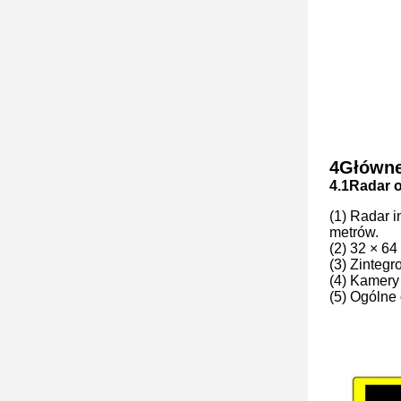
4Główne
4.1Radar o
(1) Radar 
metrów.
(2) 32 × 6
(3) Zinteg
(4) Kamery
(5) Ogólne