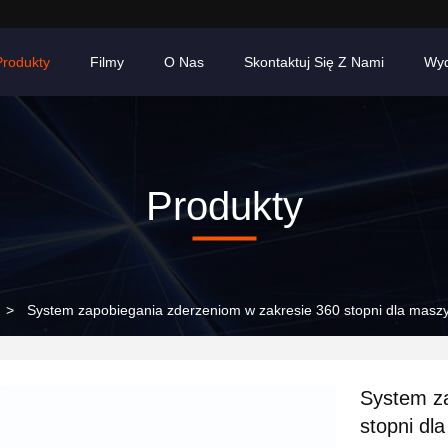
Produkty
Filmy
O Nas
Skontaktuj Się Z Nami
Wyd
Produkty
>
System zapobiegania zderzeniom w zakresie 360 stopni dla mas
System za
stopni dl