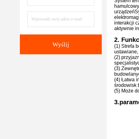
System ten
hamulcowy 
urządzeńSys
elektromag
interakcji
aktywnie i
2. Funk
Wyślij
(1) Strefa
ustawiane,
(2) przyjaz
specjalist
(3) Zewnęt
budowlany
(4) Łatwa 
środowisk 
(5) Może d
3.param