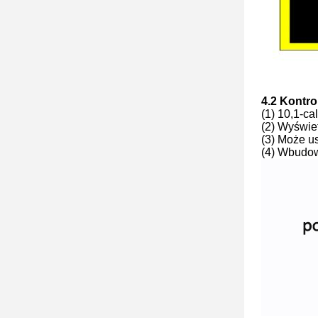
4.2 Kontro
(1) 10,1-ca
(2) Wyświe
(3) Może u
(4) Wbudow